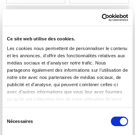
ENTREPRISE : LVR PEINTURE
Activité
: Peintre en BTP
Type de travaux
: Penture intérieure et exérieure,
Ce site web utilise des cookies.
étanchétié liquide (hors décennale) et enduits
Les cookies nous permettent de personnaliser le contenu
Gérant
: Raphael LALLEMAND
et les annonces, d'offrir des fonctionnalités relatives aux
médias sociaux et d'analyser notre trafic. Nous
Secteur
: Toute l’Ile
partageons également des informations sur l'utilisation de
Tel
:
0692 78 88 65
notre site avec nos partenaires de médias sociaux, de
Mail
: raphaellallemandvitry@yahoo.fr
publicité et d'analyse, qui peuvent combiner celles-ci
avec d'autres informations que vous leur avez fournies
ou qu'ils ont collectées lors de votre utilisation de leurs
services.
Sélection
Nécessaires
du
consentement