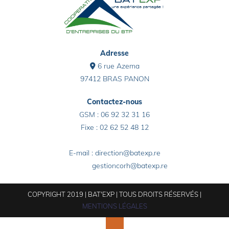
Adresse
6 rue Azema

97412 BRAS PANON
Contactez-nous
GSM :
06 92 32 31 16
Fixe : 02 62 52 48 12
E-mail : direction@batexp.re
gestioncorh@batexp.re
COPYRIGHT 2019 | BAT'EXP | TOUS DROITS RÉSERVÉS |
MENTIONS LÉGALES