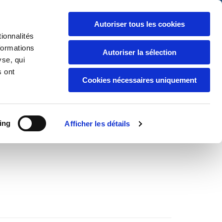
06 92 32 31 16

Autoriser tous les cookies
02 62 52 48 12

ionnalités
formations
Autoriser la sélection
INFORMATIONS
yse, qui
s ont
Cookies nécessaires uniquement
0
Commentaires
ing
Afficher les détails
R : JÉRÔME AMANY