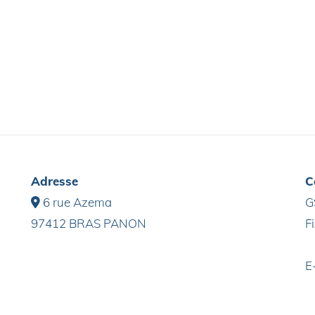
Adresse
C
6 rue Azema
G

97412 BRAS PANON
F
E
g